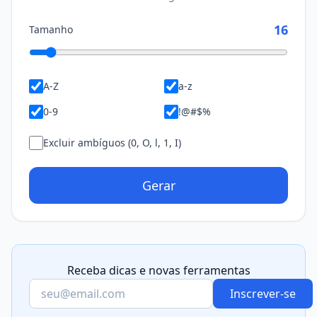
16
Tamanho
A-Z
a-z
0-9
!@#$%
Excluir ambíguos (0, O, l, 1, I)
Gerar
Receba dicas e novas ferramentas
Inscrever-se