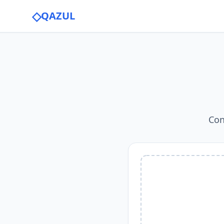
◇
QAZUL
Con