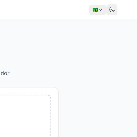
🇧🇷
ador