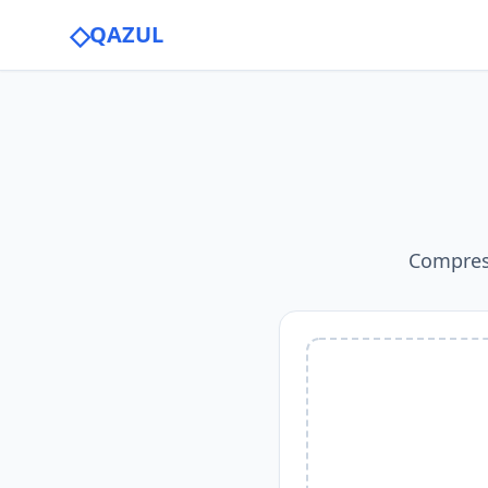
◇
QAZUL
Compres