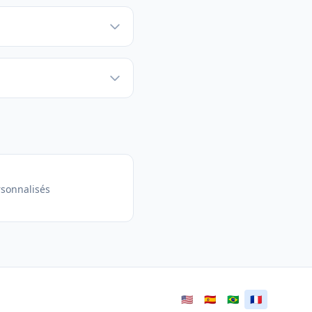
sonnalisés
🇺🇸
🇪🇸
🇧🇷
🇫🇷